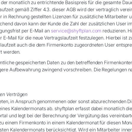
ilt der monatlich zu entrichtende Basispreis für die gesamte Dau
fzeit gemäß Ziffer 4.3. dieser AGB wird der vertraglich verein
r in Rechnung gestellten Lizenzen für zusätzliche Mitarbeiter 
ichend davon kann der Kunde die Zahl der zusätzlichen User i
gungsfrist per E-Mail an
service@shyftplan.com
reduzieren. Hi
 E-Mail für die neue Vertragslaufzeit festzulegen. Hierbei ist 
slaufzeit auch die dem Firmenkonto zugeordneten User entspre
rt werden.
ämtliche gespeicherten Daten zu den betreffenden Firmenkonte
ngere Aufbewahrung zwingend vorschreiben. Die Regelungen nac
en Verträgen
alteten, in Anspruch genommenen oder sonst abzurechnenden Di
eines Kalendermonats ab. shyftplan erfasst dabei monatlich di
tal und legt bei der Berechnung der Vergütung das vereinbar
g zu einem Firmenkonto in einem Kalendermonat für diesen Mon
ten Kalendermonats berücksichtigt. Wird ein Mitarbeiter inne