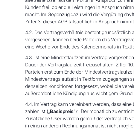
alle seine User auf dem Portal in Anspruch zu neh
Kunden frei, ob er die Leistungen in Anspruch ni
macht. Im Gegenzug dazu wird die Vergütung shyftp
Ziffer 3. dieser AGB tatsächlich in Anspruch nimmt
4.2. Das Vertragsverhältnis besteht grundsätzlich 
vorgesehen, können beide Parteien das Vertragsve
eine Woche vor Ende des Kalendermonats in Textfo
4.3. Ist eine Mindestlaufzeit im Vertrag vorgesehen,
Dauer der Vertragslaufzeit freizuschalten. Ziffer 1
Parteien erst zum Ende der Mindestvertragslaufzei
Mindestvertragslaufzeit in Textform zugegangen sei
denselben Konditionen fortgesetzt, wobei die verein
außerordentliche Kündigung aus wichtigem Grund bl
4.4. Im Vertrag kann vereinbart werden, dass ein
1
zahlen ist („
Basispreis
“)
. Der monatlich zu entric
Zusätzliche User werden gemäß der vertraglich v
in einen anderen Rechnungsmonat ist nicht möglic