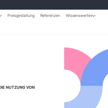
Preisgestaltung
Referenzen
Wissenswertes
Anwendungsbereiche
Blog
Veran
Prozessindustrie
Schichtpl
Werks- 
erte Schichtplanung
Qualifikationsmatrix
Überblick im 24/7-Betrieb: Schichten,
Alle Neuigke
Strategi
ck zum Schichtplan.
Aufgabenspezifische Kom
Qualifikationen und Auslastung.
Thema Diens
Produkti
eitsmanagement
Qualifikationsverwa
Variantenfertigung
Qualifika
IT-Infr
lle in Echtzeit abgebildet.
Überblick über Fähigkeite
Reduzierte Stillstandzeiten, verbesserte
Hier finden 
Nahtlose 
tkonten
Compliance
Auftragstreue bei kurzen Umrüstzeiten.
Qualifikatio
Workfor
ei Schichten berücksichtigt.
Echtzeit Audit der Quali
Einzelfertigung
Ressource
HR & P
rdaten und -rechte
Planungs- und Engineering-Kompetenz für
E-Books, Whi
Automati
n auf einen Blick verfügbar.
fehlerfreie Abwicklung Ihrer Projekte.
Expertenrats
Zeiterfa
DIE NUTZUNG VON
Serienfertigung
Schicht
Just-in-Time-Personalbesetzung und
Operativ
Qualitätssicherung in der Fließfertigung.
Anlagenef
Besetzun