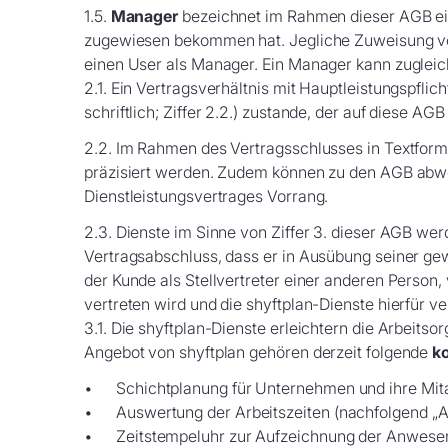
1.5.
Manager
bezeichnet im Rahmen dieser AGB ein
zugewiesen bekommen hat. Jegliche Zuweisung von
einen User als Manager. Ein Manager kann zugleic
2.1. Ein Vertragsverhältnis mit Hauptleistungspfl
schriftlich; Ziffer 2.2.) zustande, der auf diese A
2.2. Im Rahmen des Vertragsschlusses in Textform 
präzisiert werden. Zudem können zu den AGB abwei
Dienstleistungsvertrages Vorrang.
2.3. Dienste im Sinne von Ziffer 3. dieser AGB we
Vertragsabschluss, dass er in Ausübung seiner gew
der Kunde als Stellvertreter einer anderen Person,
vertreten wird und die shyftplan-Dienste hierfür v
3.1. Die shyftplan-Dienste erleichtern die Arbei
Angebot von shyftplan gehören derzeit folgende
k
Schichtplanung für Unternehmen und ihre Mitar
Auswertung der Arbeitszeiten (nachfolgend „Au
Zeitstempeluhr zur Aufzeichnung der Anwesen