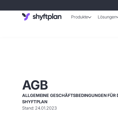
Produkte
Lösungen
Automatisi
Per Knopfdru
Abwesenh
Personalausfä
Arbeitszei
Automatisch b
AGB
Mitarbeite
Aktuelle Date
ALLGEMEINE GESCHÄFTSBEDINGUNGEN FÜR 
SHYFTPLAN
Stand: 24.01.2023