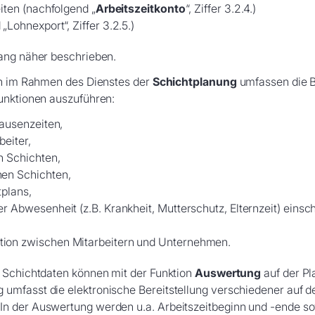
iten (nachfolgend „
Arbeitszeitkonto
“, Ziffer 3.2.4.)
Lohnexport“, Ziffer 3.2.5.)
fang näher beschrieben.
lan im Rahmen des Dienstes der
Schichtplanung
umfassen die B
unktionen auszuführen:
Pausenzeiten,
beiter,
n Schichten,
nen Schichten,
tplans,
r Abwesenheit (z.B. Krankheit, Mutterschutz, Elternzeit) einsc
ation zwischen Mitarbeitern und Unternehmen.
n Schichtdaten können mit der Funktion
Auswertung
auf der Pl
umfasst die elektronische Bereitstellung verschiedener auf de
n der Auswertung werden u.a. Arbeitszeitbeginn und -ende sow