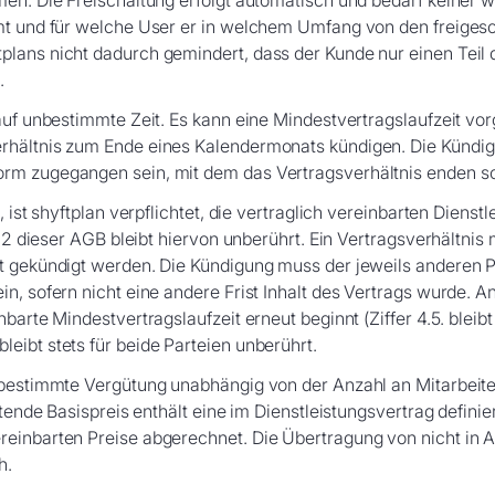
men. Die Freischaltung erfolgt automatisch und bedarf keiner 
mmt und für welche User er in welchem Umfang von den freiges
lans nicht dadurch gemindert, dass der Kunde nur einen Teil 
.
auf unbestimmte Zeit. Es kann eine Mindestvertragslaufzeit vo
rhältnis zum Ende eines Kalendermonats kündigen. Die Kündig
rm zugegangen sein, mit dem das Vertragsverhältnis enden so
 ist shyftplan verpflichtet, die vertraglich vereinbarten Dienst
0.2 dieser AGB bleibt hiervon unberührt. Ein Vertragsverhältnis
t gekündigt werden. Die Kündigung muss der jeweils anderen P
n, sofern nicht eine andere Frist Inhalt des Vertrags wurde. An
barte Mindestvertragslaufzeit erneut beginnt (Ziffer 4.5. bleib
eibt stets für beide Parteien unberührt.
e bestimmte Vergütung unabhängig von der Anzahl an Mitarbei
htende Basispreis enthält eine im Dienstleistungsvertrag defin
ereinbarten Preise abgerechnet. Die Übertragung von nicht 
h.