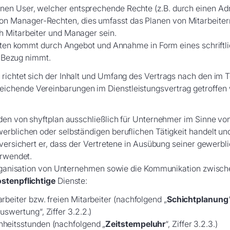
en User, welcher entsprechende Rechte (z.B. durch einen Adm
 Manager-Rechten, dies umfasst das Planen von Mitarbeitern 
h Mitarbeiter und Manager sein.
ichten kommt durch Angebot und Annahme in Form eines schriftli
GB Bezug nimmt.
richtet sich der Inhalt und Umfang des Vertrags nach den im 
chende Vereinbarungen im Dienstleistungsvertrag getroffen w
rden von shyftplan ausschließlich für Unternehmer im Sinne v
erblichen oder selbständigen beruflichen Tätigkeit handelt und
 versichert er, dass der Vertretene in Ausübung seiner gewerbli
erwendet.
tsorganisation von Unternehmen sowie die Kommunikation zwis
ostenpflichtige
Dienste:
beiter bzw. freien Mitarbeiter (nachfolgend „
Schichtplanung
swertung“, Ziffer 3.2.2.)
heitsstunden (nachfolgend „
Zeitstempeluhr
“, Ziffer 3.2.3.)