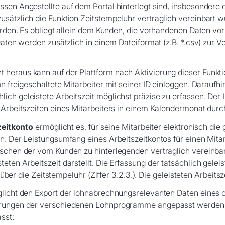
sen Angestellte auf dem Portal hinterlegt sind, insbesondere d
usätzlich die Funktion Zeitstempeluhr vertraglich vereinbart
werden. Es obliegt allein dem Kunden, die vorhandenen Daten vo
Daten werden zusätzlich in einem Dateiformat (z.B. *.csv) zur 
heraus kann auf der Plattform nach Aktivierung dieser Funktio
on freigeschaltete Mitarbeiter mit seiner ID einloggen. Daraufh
lich geleistete Arbeitszeit möglichst präzise zu erfassen. D
r Arbeitszeiten eines Mitarbeiters in einem Kalendermonat durc
zeitkonto
ermöglicht es, für seine Mitarbeiter elektronisch die
n. Der Leistungsumfang eines Arbeitszeitkontos für einen Mita
schen der vom Kunden zu hinterlegenden vertraglich vereinbarte
ten Arbeitszeit darstellt. Die Erfassung der tatsächlich geleist
t, über die Zeitstempeluhr (Ziffer 3.2.3.). Die geleisteten Arbei
glicht den Export der lohnabrechnungsrelevanten Daten eines 
rderungen der verschiedenen Lohnprogramme angepasst werde
sst: