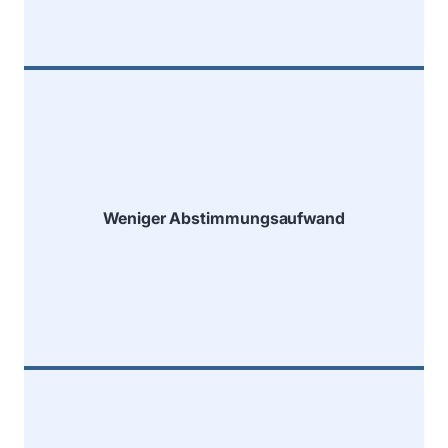
Nutzung historischer und aktueller Daten
zur Prognose von Personalbedarf,
Weniger Abstimmungsaufwand
Abwesenheiten und Urlaubszeiten.