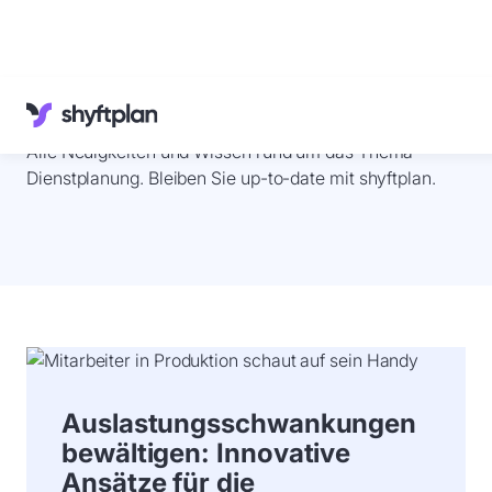
Referenzen
Schichtplanung
Wissenswertes
Alle Neuigkeiten und Wissen rund um das Thema
Kundenservice
Deutsch
Dienstplanung. Bleiben Sie up-to-date mit shyftplan.
Anmelden
Demo
buchen
Auslastungsschwankungen
bewältigen: Innovative
Ansätze für die