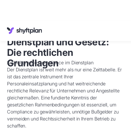
Referenzen
Wissenswertes
Dienstplan und Gesetz:
Kundenservice
Deutsch
Die rechtlichen
Anmelden
Grundlagen
So sichern Sie Compliance im Dienstplan
Der Dienstplan ist weit mehr als nur eine Zeittabelle. Er
Demo
buchen
ist das zentrale Instrument Ihrer
Personaleinsatzplanung und hat weitreichende
rechtliche Relevanz für Unternehmen und Angestellte
gleichermaßen. Eine fundierte Kenntnis der
gesetzlichen Rahmenbedingungen ist essenziell, um
Compliance zu gewährleisten, unnötige Bußgelder zu
vermeiden und Rechtssicherheit in Ihrem Betrieb zu
schaffen.