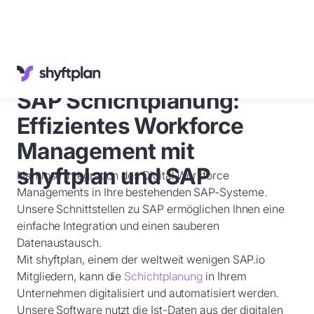
Referenzen
Wissenswertes
SAP Schichtplanung:
Kundenservice
Deutsch
Effizientes Workforce
Anmelden
Management mit
shyftplan und SAP
Nahtlose Integration des Digital Workforce
Demo
buchen
Managements in Ihre bestehenden SAP-Systeme.
Unsere Schnittstellen zu SAP ermöglichen Ihnen eine
einfache Integration und einen sauberen
Datenaustausch.
Mit shyftplan, einem der weltweit wenigen SAP.io
Mitgliedern, kann die
Schichtplanung
in Ihrem
Unternehmen digitalisiert und automatisiert werden.
Unsere Software nutzt die Ist-Daten aus der digitalen