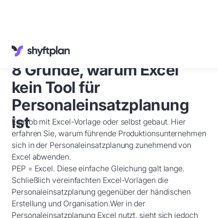
Referenzen
Wissenswertes
8 Gründe, warum Excel
Kundenservice
Deutsch
kein Tool für
Anmelden
Personaleinsatzplanung
ist
Egal ob mit Excel-Vorlage oder selbst gebaut. Hier
Demo
buchen
erfahren Sie, warum führende Produktionsunternehmen
sich in der Personaleinsatzplanung zunehmend von
Excel abwenden.
PEP = Excel. Diese einfache Gleichung galt lange.
Schließlich vereinfachten Excel-Vorlagen die
Personaleinsatzplanung gegenüber der händischen
Erstellung und Organisation.Wer in der
Personaleinsatzplanung Excel nutzt, sieht sich jedoch